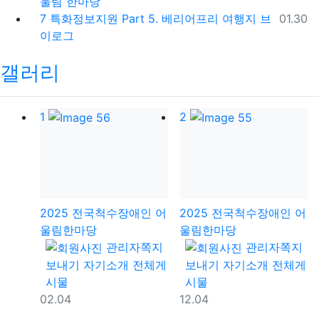
울림 한마당
등록일
7
특화정보지원 Part 5. 베리어프리 여행지 브
01.30
이로그
갤러리
1
2
2025 전국척수장애인 어
2025 전국척수장애인 어
울림한마당
울림한마당
등록자
등록자
관리자
쪽지
관리자
쪽지
보내기
자기소개
전체게
보내기
자기소개
전체게
시물
시물
등록일
등록일
02.04
12.04